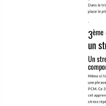
Dans le tr
place le p
.
ème
3
un st
Un stre
compo
Même si l’
une phrase
PCM. Ce 3
cet apprent
stress rép