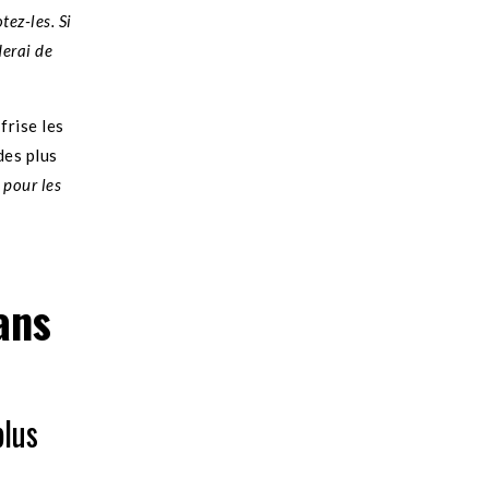
tez-les. Si
derai de
frise les
des plus
pour les
ans
plus