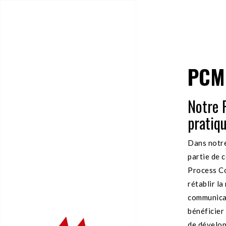
PCM
Notre R
pratiqu
Dans notre
partie de 
Process Co
rétablir l
communicat
bénéficier
de dévelop