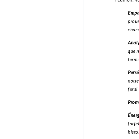
Empa
proue
chac
Analy
que n
term
Persé
notre
ferai
Promo
Énerg
farfe
histo