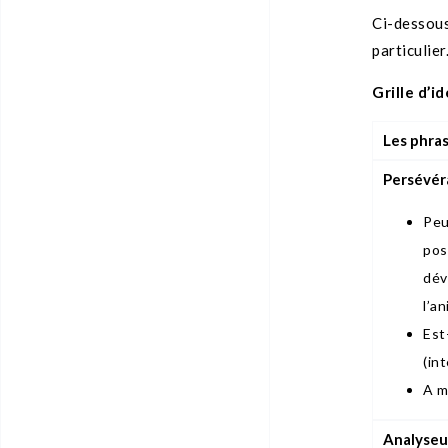
Ci-dessous
particulier
Grille d’i
Les phra
Persévér
Peu
pos
dév
l’a
Est
(in
A m
Analyseu