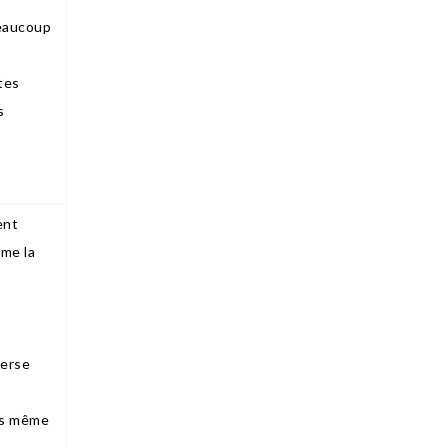
beaucoup
tes
s
ent
rme la
verse
es même