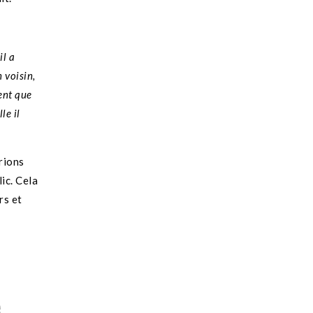
il a
 voisin,
ient que
le il
rions
ic. Cela
rs et
e