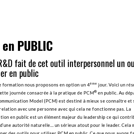
 en PUBLIC
&D fait de cet outil interpersonnel un ou
er en public
ème
 formation nous proposons en option un 4
jour. Voici un ré
®
cette journée consacrée à la pratique de PCM
en public. Au dép
mmunication Model (PCM) est destiné à mieux se connaître et 
a relation avec une personne avec qui cela ne fonctionne pas. La
ion en public est un élément majeur du leadership ce qui contri
 d’une autorité naturelle… un sérieux atout pour le leader. Cela 
per des outils pour utiliser PCM en public. Ce que nous avons fa