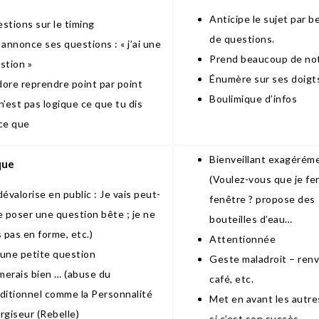
Anticipe le sujet par 
stions sur le timing
de questions.
 annonce ses questions : « j’ai une
Prend beaucoup de no
stion »
Énumère sur ses doigt
adore reprendre point par point
Boulimique d’infos
n’est pas logique ce que tu dis
ce que
Bienveillant exagérém
que
(Voulez-vous que je fe
dévalorise en public : Je vais peut-
fenêtre ? propose des
e poser une question bête ; je ne
bouteilles d’eau…
s pas en forme, etc.)
Attentionnée
i une petite question
Geste maladroit – ren
imerais bien … (abuse du
café, etc.
ditionnel comme la Personnalité
Met en avant les autr
rgiseur (Rebelle)
si c’est son succès