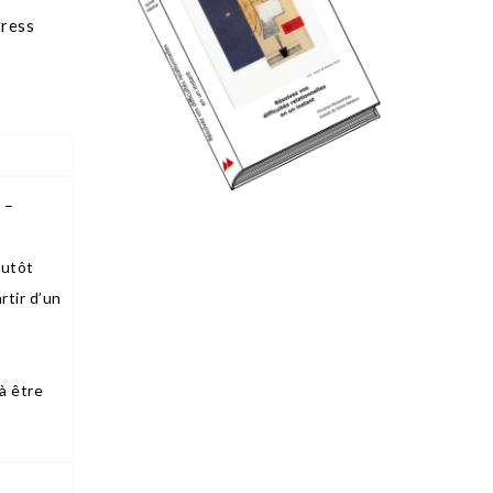
tress
 –
lutôt
rtir d’un
 à être