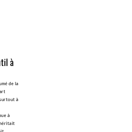
til à
sumé de la
art
surtout à
bue à
méritait
it.