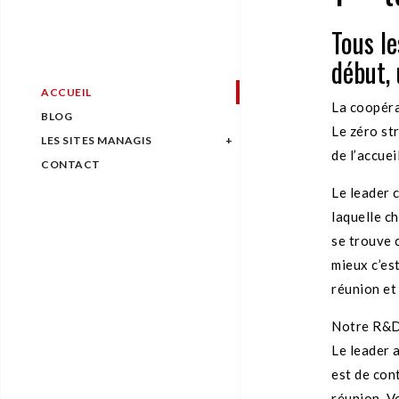
Tous l
début, 
ACCUEIL
La coopéra
BLOG
Le zéro str
LES SITES MANAGIS
de l’accueil
CONTACT
Le leader 
laquelle ch
se trouve 
mieux c’es
réunion et
Notre R&D 
Le leader 
est de cont
réunion. Vo