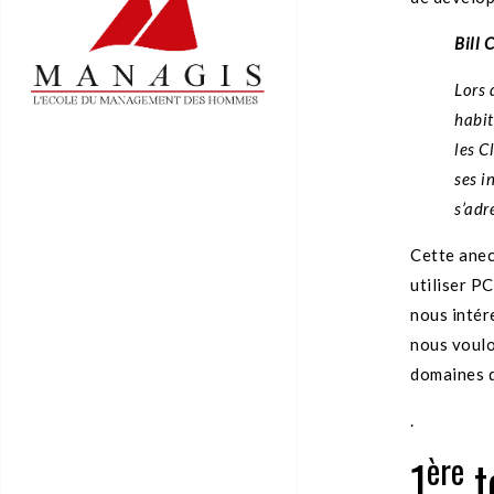
Bill 
Lors 
habit
les C
ses i
s’adr
Cette anec
utiliser P
nous intér
nous voulo
domaines d
.
ère
1
t