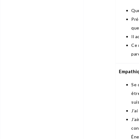
Que
Pré
que
Il 
Ce 
par
Empathi
Se 
êtr
sui
J’a
J’a
con
Éne