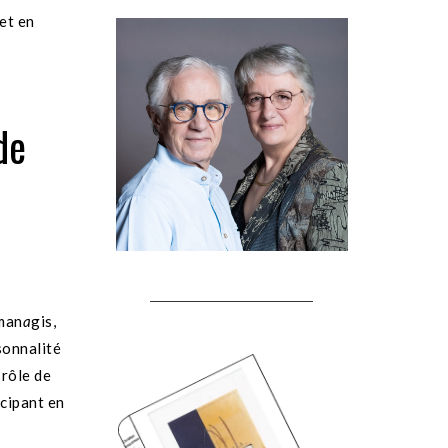
et en
de
-man
a
gis,
sonnalité
 rôle de
icipant en