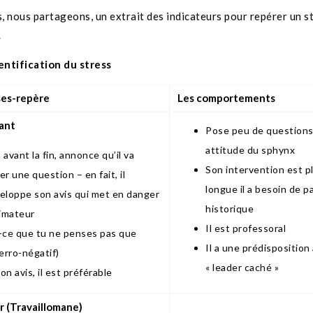
, nous partageons, un extrait des indicateurs pour repérer un s
.
dentification du stress
ses-repère
Les comportements
ant
Pose peu de questions
attitude du sphynx
 avant la fin, annonce qu’il va
Son intervention est p
er une question – en fait, il
longue il a besoin de pa
eloppe son avis qui met en danger
historique
nimateur
Il est professoral
-ce que tu ne penses pas que
Il a une prédisposition
terro-négatif)
« leader caché »
on avis, il est préférable
r (Travaillomane)