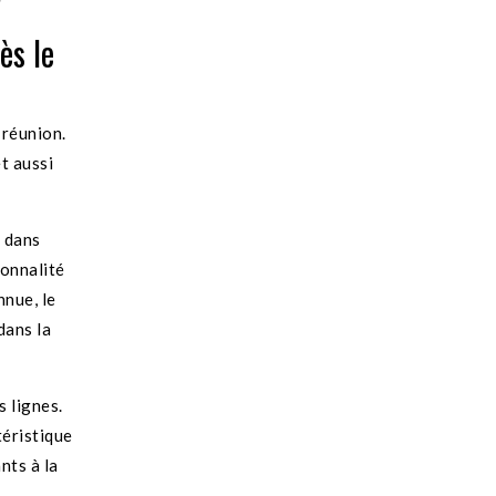
ès le
 réunion.
et aussi
é dans
sonnalité
nnue, le
dans la
 lignes.
téristique
nts à la