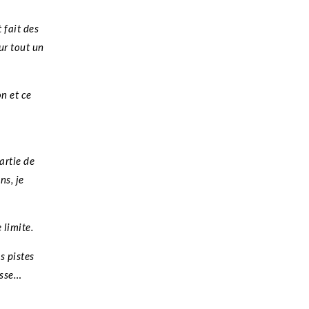
 fait des
ur tout un
on et ce
artie de
ns, je
 limite.
s pistes
asse…