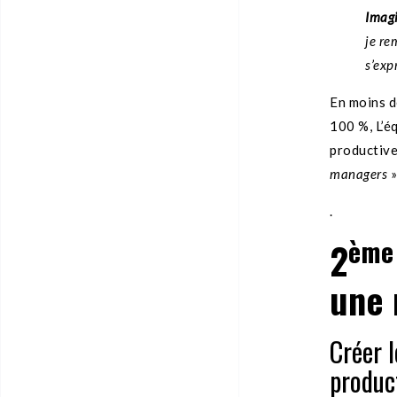
Imagi
je re
s’exp
En moins d
100 %, L’é
productive
managers
»
.
ème
2
une 
Créer l
produc