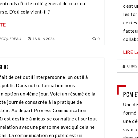
’entends d’ici le tollé général de ceux qui
c’est u
rse. D'où cela vient-il ?
les fo
ce n’es
ITE
facteu
BECQUEREAU
|
18 JUIN 2024
0
collab
LIRE 
BLIC
CHRIS
it de cet outil interpersonnel un outil à
n public Dans notre formation nous
PCM E
n option un 4ème jour. Voici un résumé de la
tte journée consacrée à la pratique de
Une dé
blic. Au départ Process Communication
formé 
 est destiné à mieux se connaître et surtout
une dé
a relation avec une personne avec qui cela ne
séances
pas. La communication en public est un
dans s