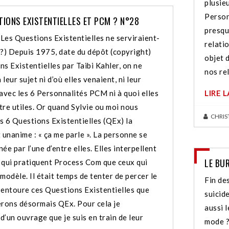
plusieu
Person
TIONS EXISTENTIELLES ET PCM ? N°28
presque
Les Questions Existentielles ne serviraient-
relati
 (?) Depuis 1975, date du dépôt (copyright)
objet 
s Existentielles par Taibi Kahler, on ne
nos re
 leur sujet ni d’où elles venaient, ni leur
avec les 6 Personnalités PCM ni à quoi elles
LIRE 
tre utiles. Or quand Sylvie ou moi nous
CHRIS
s 6 Questions Existentielles (QEx) la
 unanime : « ça me parle ». La personne se
ée par l’une d’entre elles. Elles interpellent
LE BU
 qui pratiquent Process Com que ceux qui
modèle. Il était temps de tenter de percer le
Fin de
 entoure ces Questions Existentielles que
suicid
ons désormais QEx. Pour cela je
aussi 
 d’un ouvrage que je suis en train de leur
mode ?