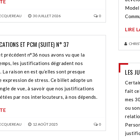
ITE
Model 
BECQUEREAU
|
30 JUILLET 2026
0
Commun
LIRE 
ICATIONS ET PCM (SUITE) N° 37
CHRIS
let précédent n°36 nous avons vu que la
emps, les justifications dégradent nos
LES JU
. La raison en est qu’elles sont presque
 expression de stress. Ce billet adopte un
Certai
ngle de vue, à savoir que nos justifications
fait ce
étées par nos interlocuteurs, à nos dépends.
mes 30
ou son
ITE
relati
BECQUEREAU
|
12 AOÛT 2025
0
Person
justif