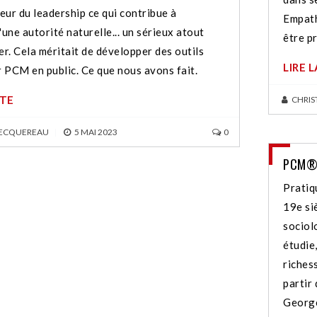
eur du leadership ce qui contribue à
Empath
'une autorité naturelle... un sérieux atout
être p
er. Cela méritait de développer des outils
LIRE 
r PCM en public. Ce que nous avons fait.
ITE
CHRIS
BECQUEREAU
|
5 MAI 2023
0
PCM® 
Pratiq
19e si
sociol
étudie
riches
partir
George