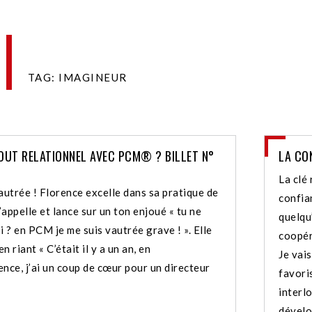
TAG: IMAGINEUR
OUT RELATIONNEL AVEC PCM® ? BILLET N°
LA CO
La clé 
autrée ! Florence excelle dans sa pratique de
confian
appelle et lance sur un ton enjoué « tu ne
quelqu
i ? en PCM je me suis vautrée grave ! ». Elle
coopér
n riant « C’était il y a un an, en
Je vai
nce, j’ai un coup de cœur pour un directeur
favori
interl
dévelo