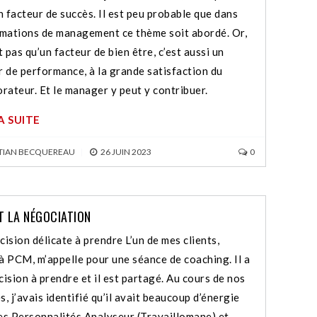
n facteur de succès. Il est peu probable que dans
rmations de management ce thème soit abordé. Or,
t pas qu’un facteur de bien être, c’est aussi un
r de performance, à la grande satisfaction du
orateur. Et le manager y peut y contribuer.
LA SUITE
TIAN BECQUEREAU
|
26 JUIN 2023
0
T LA NÉGOCIATION
cision délicate à prendre L’un de mes clients,
à PCM, m’appelle pour une séance de coaching. Il a
cision à prendre et il est partagé. Au cours de nos
, j’avais identifié qu’il avait beaucoup d’énergie
es Personnalités Analyseur (Travaillomane) et