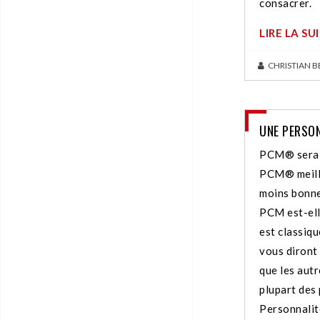
consacrer.
LIRE LA SU
CHRISTIAN 
UNE PERSON
PCM® serait
PCM® meille
moins bonne
PCM est-elle
est classiq
vous diront 
que les autr
plupart des
Personnalit