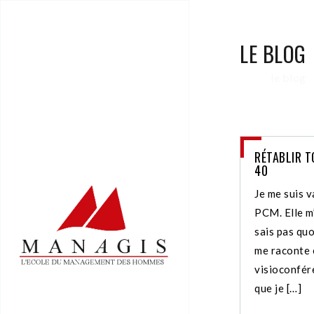
LE BLOG
le blog
RÉTABLIR T
40
Je me suis v
PCM. Elle m’
sais pas quo
me raconte e
visioconfére
que je […]