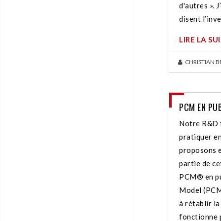
d'autres ». J
disent l’inve
LIRE LA SU
CHRISTIAN 
PCM EN PU
Notre R&D fa
pratiquer e
proposons e
partie de ce
PCM® en pu
Model (PCM)
à rétablir l
fonctionne 