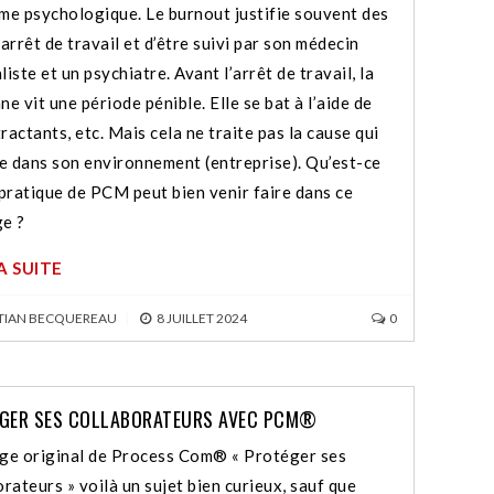
me psychologique. Le burnout justifie souvent des
arrêt de travail et d’être suivi par son médecin
iste et un psychiatre. Avant l’arrêt de travail, la
e vit une période pénible. Elle se bat à l’aide de
ractants, etc. Mais cela ne traite pas la cause qui
ue dans son environnement (entreprise). Qu’est-ce
 pratique de PCM peut bien venir faire dans ce
e ?
LA SUITE
TIAN BECQUEREAU
|
8 JUILLET 2024
0
GER SES COLLABORATEURS AVEC PCM®
ge original de Process Com® « Protéger ses
orateurs » voilà un sujet bien curieux, sauf que