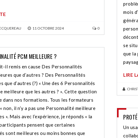
problè
mois d’
ITE
général
BECQUEREAU
|
11 OCTOBRE 2024
0
personn
décont
se sit
que la
NALITÉ PCM MEILLEURE ?
paysag
-il remis en cause Des Personnalités
ures que d’autres ? Des Personnalités
LIRE 
s que d’autres (?) « Une des 6 Personnalités
CHRIS
 meilleure que les autres ? ». Cette question
ue dans nos formations. Tous les formateurs
« non, il n’y a pas une Personnalité meilleure
PROTÉ
es ». Mais avec l’expérience, je réponds « la
 participants pensent que certaines
Un usa
és sont meilleures ou moins bonnes que
collab