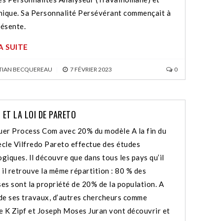
ique. Sa Personnalité Persévérant commençait à
résente.
LA SUITE
TIAN BECQUEREAU
|
7 FÉVRIER 2023
0
ET LA LOI DE PARETO
uer Process Com avec 20% du modèle A la fin du
ècle Vilfredo Pareto effectue des études
ogiques. Il découvre que dans tous les pays qu’il
, il retrouve la même répartition : 80 % des
ses sont la propriété de 20% de la population. A
 de ses travaux, d’autres chercheurs comme
 K Zipf et Joseph Moses Juran vont découvrir et