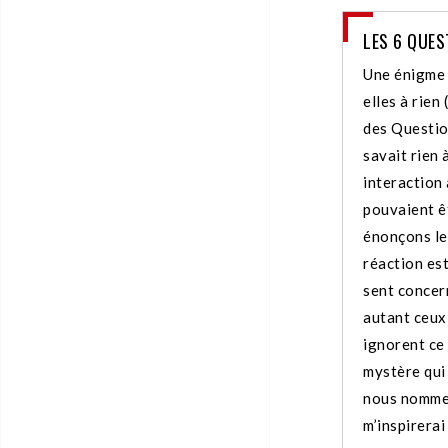
LES 6 QUES
Une énigme 
elles à rien
des Question
savait rien à
interaction 
pouvaient ê
énonçons le
réaction est
sent concern
autant ceux
ignorent ce 
mystère qui
nous nommer
m’inspirerai