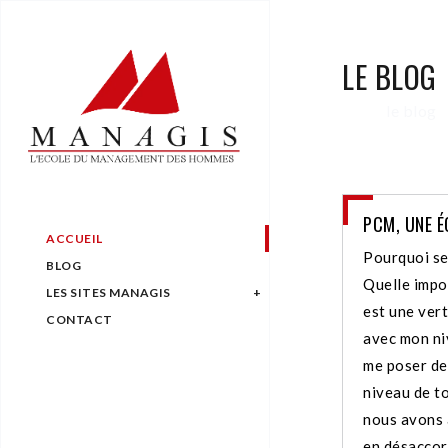
LE BLOG
le blog
PCM, UNE É
ACCUEIL
Pourquoi se
BLOG
Quelle impo
LES SITES MANAGIS
est une vert
CONTACT
avec mon niv
me poser de
niveau de to
nous avons
en désaccord