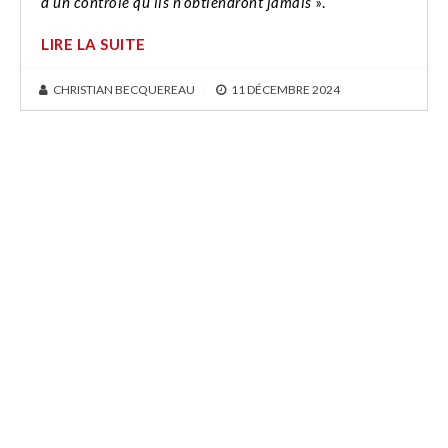
d’un contrôle qu’ils n’obtiendront jamais
».
LIRE LA SUITE
CHRISTIAN BECQUEREAU
|
11 DÉCEMBRE 2024