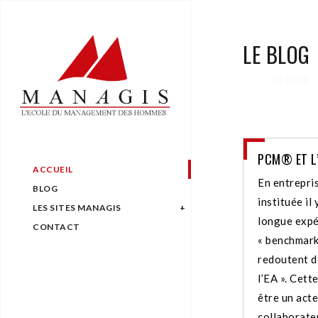
LE BLOG
le blog
PCM® ET L’
ACCUEIL
En entrepris
BLOG
instituée il
LES SITES MANAGIS
longue expé
CONTACT
« benchmark
redoutent d
l’EA ». Cett
être un act
collaborateu