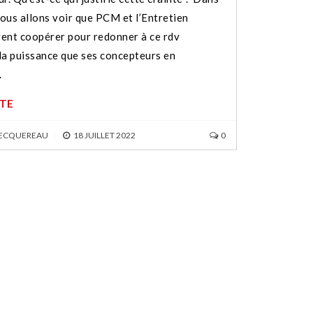
nous allons voir que PCM et l’Entretien
ent coopérer pour redonner à ce rdv
la puissance que ses concepteurs en
.
ITE
BECQUEREAU
|
18 JUILLET 2022
0