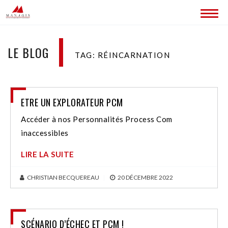
ACCUEIL
LE BLOG
TAG: RÉINCARNATION
BLOG
LES SITES MANAGIS
ETRE UN EXPLORATEUR PCM
CONTACT
Accéder à nos Personnalités Process Com
inaccessibles
LIRE LA SUITE
CHRISTIAN BECQUEREAU
|
20 DÉCEMBRE 2022
SCÉNARIO D’ÉCHEC ET PCM !