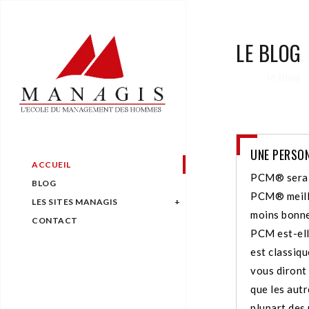
LE BLOG
le blog
UNE PERSON
ACCUEIL
PCM® serait
BLOG
PCM® meille
LES SITES MANAGIS
moins bonne
CONTACT
PCM est-elle
est classiq
vous diront 
que les autr
plupart des