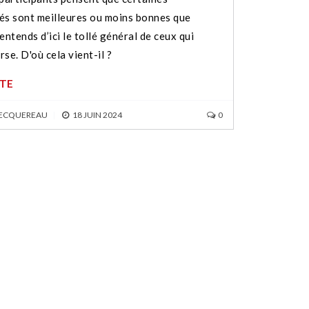
és sont meilleures ou moins bonnes que
’entends d’ici le tollé général de ceux qui
rse. D'où cela vient-il ?
ITE
BECQUEREAU
|
18 JUIN 2024
0