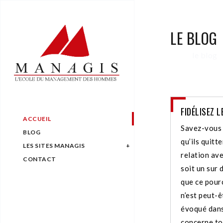
LE BLOG
le blog
FIDÉLISEZ 
ACCUEIL
Savez-vous 
BLOG
qu’ils quitt
LES SITES MANAGIS
relation av
CONTACT
soit un sur 
que ce pour
n’est peut-ê
évoqué dans
concerne tou