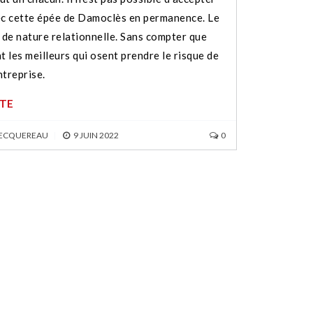
ec cette épée de Damoclès en permanence. Le
 de nature relationnelle. Sans compter que
t les meilleurs qui osent prendre le risque de
ntreprise.
ITE
BECQUEREAU
|
9 JUIN 2022
0