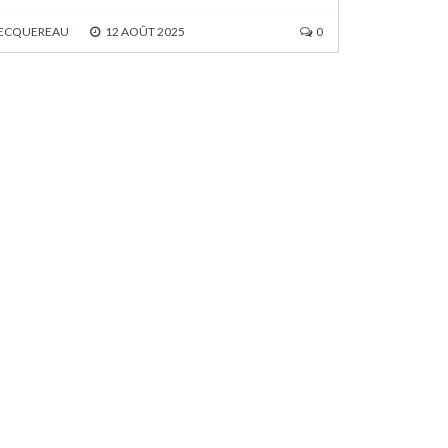
BECQUEREAU
|
12 AOÛT 2025
0