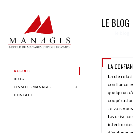
LE BLOG
le blog
LA CONFIAN
ACCUEIL
La clé relat
BLOG
confiance es
LES SITES MANAGIS
quelqu’un c’
CONTACT
coopération
Je vais vous
favorise ce
interlocuteu
développeme