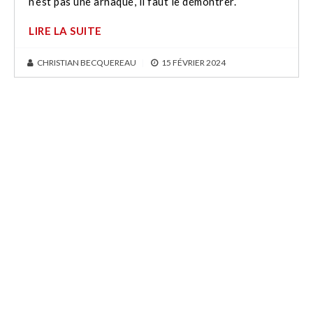
n’est pas une arnaque, il faut le démontrer.
LIRE LA SUITE
CHRISTIAN BECQUEREAU
|
15 FÉVRIER 2024