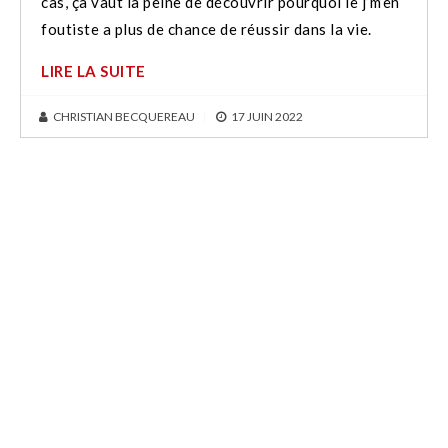
cas, ça vaut la peine de découvrir pourquoi le j’m’en
foutiste a plus de chance de réussir dans la vie.
LIRE LA SUITE
CHRISTIAN BECQUEREAU
|
17 JUIN 2022