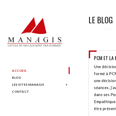
LE BLOG
le blog
PCM ET LA 
Une décision
ACCUEIL
formé à PCM
BLOG
une décision
LES SITES MANAGIS
séances, j’a
CONTACT
dans ses Pe
Empathique.
être présen