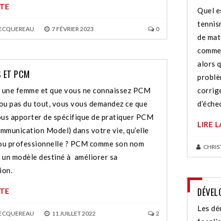
ITE
Quel e
tennism
BECQUEREAU
|
7 FÉVRIER 2023
0
de mat
commenc
alors q
S ET PCM
problèm
s une femme et que vous ne connaissez PCM
corrig
ou pas du tout, vous vous demandez ce que
d’éche
ous apporter de spécifique de pratiquer PCM
LIRE 
mmunication Model) dans votre vie, qu’elle
 ou professionnelle ? PCM comme son nom
CHRIS
t un modèle destiné à améliorer sa
ion.
DÉVEL
ITE
Les dé
BECQUEREAU
|
11 JUILLET 2022
2