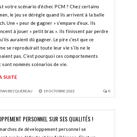
st votre scénario d’échec PCM ? Chez certains
en, le jeu se dérègle quand ils arrivent à la balle
ch. Une « peur de gagner » s’empare d’eux. Ils
ent à jouer « petit bras ». Ils finissent par perdre
u’ils auraient dû gagner. Le pire c’est que ce
e se reproduirait toute leur vie s’ils ne le
eaient pas. C’est pourquoi ces comportements
c sont nommés scénarios de vie.
LA SUITE
TIAN BECQUEREAU
|
19 OCTOBRE 2022
0
OPPEMENT PERSONNEL SUR SES QUALITÉS !
marches de développement personnel se