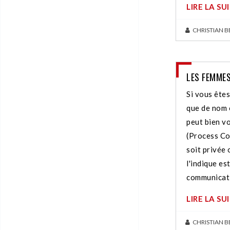
LIRE LA SU
CHRISTIAN 
LES FEMME
Si vous ête
que de nom 
peut bien v
(Process Co
soit privée
l'indique es
communicat
LIRE LA SU
CHRISTIAN 